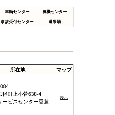
車輌センター
農機センター
事故受付
センター
選果場
所在地
マップ
084
幡町上小菅638-4
表示
サービスセンター愛遊